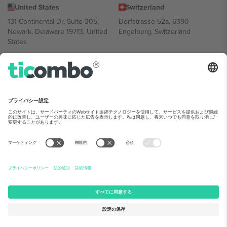
United States
Switzerland
131 Continental Dr, Suite 305,
Dorfstrasse 52a, 6390
Newark, Delaware 19713, United
Engelberg, Switzerland
States
Bulgaria
United Arab Emirates
Regus Sofia City West, bul
UAE Dubai Silicon Oasis, DDP
Totleben 53-55, 1606 Sofia,
Building A1, Office 302, Dubai,
Bulgaria
United Arab Emirates
Mexico
Av Chapultepec 360, Roma
Norte, Cuauhtémoc, 06700
Ciudad de México, CDMX,
Mexico
Platform provider legal entity might vary depending on location,
event and/or domain.詳細は各イベントページをご確認ください。,
運営者情報
と
利用規約.
© 2026 Ticombo. 無断転載を禁じます.