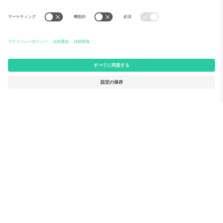
Ticomboについて
法人向けサービス
チーム
FAQ
TixProtect
ご利用の流れ
運営者情報
ホテル
利用規約
ワールドカップハブ
アフィリエイトプログラム
お問い合わせ
Ticomboのオフィス
Germany
United Kingdom
Unter den Linden 24, 10117
167 City Road, London, Greater
Berlin, Germany
London, EC1V 1AW, United