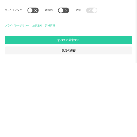
Ticomboについて
法人向けサービス
チーム
FAQ
TixProtect
ご利用の流れ
運営者情報
ホテル
利用規約
ワールドカップハブ
アフィリエイトプログラム
お問い合わせ
Ticomboのオフィス
Germany
United Kingdom
Unter den Linden 24, 10117
167 City Road, London, Greater
Berlin, Germany
London, EC1V 1AW, United