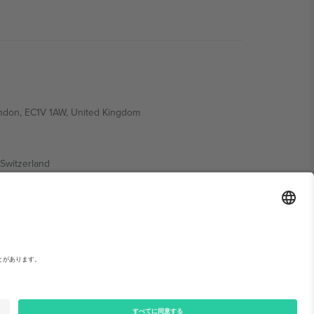
ondon, EC1V 1AW, United Kingdom
Switzerland
ding A1, Office 302, Dubai, United Arab Emirates
い。,
運営者情報
と
利用規約.
© 2026 Ticombo. 無断転載