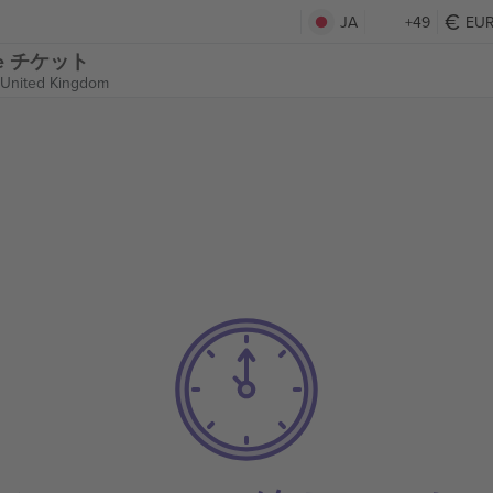
JA
+49
EU
ague チケット
 United Kingdom