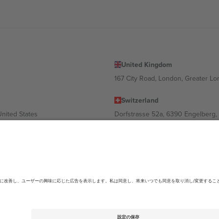
United Kingdom
167 City Road, London, Greater L
Switzerland
United States
Dorfstrasse 52a, 6390 Engelberg, 
United Arab Emirates
ulgaria
UAE Dubai Silicon Oasis, DDP Buil
 Ciudad de México, CDMX, Mexico
ending on location, event and/or domain.詳細は各イベントページをご確認くださ