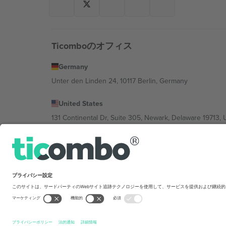
Ticomboのオフィス
Germany
Unter den Linden 24, 10117 Berlin, Germany
United States
131 Continental Dr, Suite 305, Newark, Delaware 19713, 
Bulgaria
Regus Sofia City West, bul Totleben 53-55, 1606 Sofia, B
Mexico
Av Chapultepec 360, Roma Norte, Cuauhtémoc, 06700
Platform provider legal entity might vary dep
を禁じます.