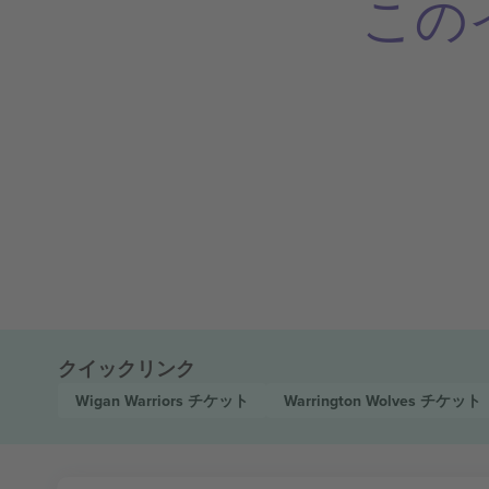
この
クイックリンク
Wigan Warriors
チケット
Warrington Wolves
チケット