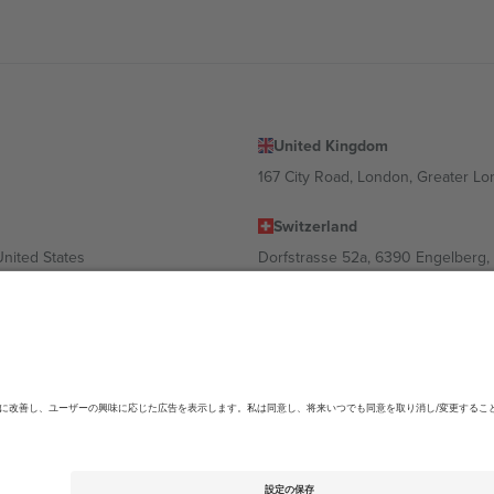
United Kingdom
167 City Road, London, Greater L
Switzerland
United States
Dorfstrasse 52a, 6390 Engelberg, 
United Arab Emirates
ulgaria
UAE Dubai Silicon Oasis, DDP Buil
 Ciudad de México, CDMX, Mexico
ending on location, event and/or domain.詳細は各イベントページをご確認くださ