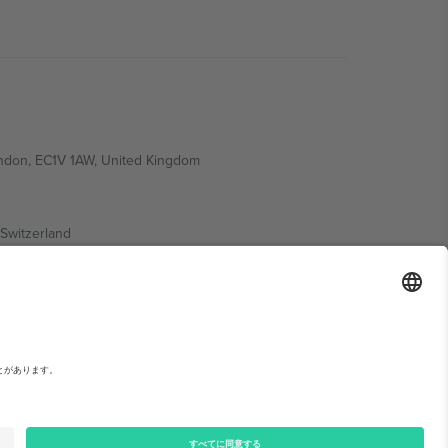
ondon, EC1V 1AW, United Kingdom
Switzerland
ding A1, Office 302, Dubai, United Arab Emirates
い。,
運営者情報
と
利用規約.
© 2026 Ticombo. 無断転載