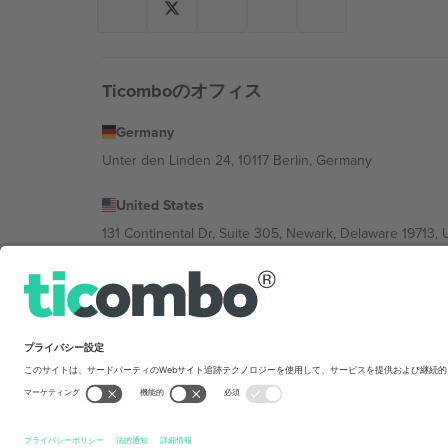
Ticomboのオフィス
Germany
Unter den Linden 24, 10117 Berlin, Germany
United States
131 Continental Dr, Suite 305, Newark, Delaware 19713, 
Bulgaria
Regus Sofia City West, bul Totleben 53-55, 1606 Sofia, B
Mexico
Av Chapultepec 360, Roma Norte, Cuauhtémoc, 06700
Platform provider legal entity might vary dep
を禁じます.