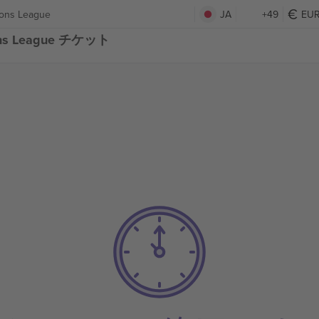
ons League
JA
+49
EU
ions League チケット