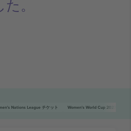
した。
n's Nations League
チケット
Women's World Cup 2027 Qualifi