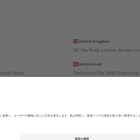
United Kingdom
167 City Road, London, Greater L
Switzerland
United States
Dorfstrasse 52a, 6390 Engelberg, 
United Arab Emirates
ulgaria
UAE Dubai Silicon Oasis, DDP Buil
 Ciudad de México, CDMX, Mexico
ending on location, event and/or domain.詳細は各イベントページをご確認くださ