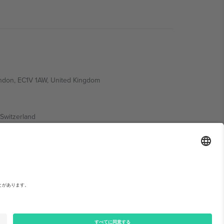
ondon, EC1V 1AW, United Kingdom
Switzerland
ding A1, Office 302, Dubai, United Arab Emirates
い。,
運営者情報
と
利用規約.
© 2026 Ticombo. 無断転載