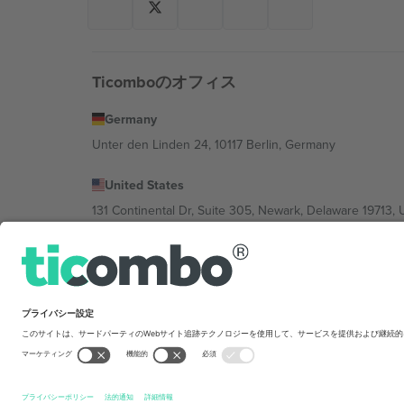
Ticomboのオフィス
Germany
Unter den Linden 24, 10117 Berlin, Germany
United States
131 Continental Dr, Suite 305, Newark, Delaware 19713, 
Bulgaria
Regus Sofia City West, bul Totleben 53-55, 1606 Sofia, B
Mexico
Av Chapultepec 360, Roma Norte, Cuauhtémoc, 06700
Platform provider legal entity might vary dep
を禁じます.