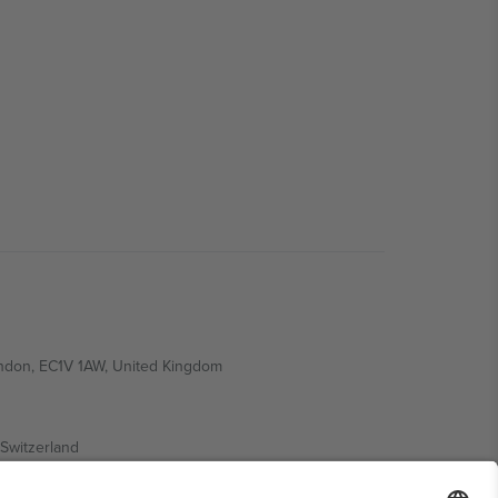
ondon, EC1V 1AW, United Kingdom
Switzerland