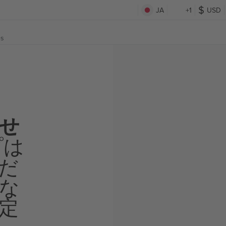
JA
+1
USD
es
せ
プは
だ
な
定