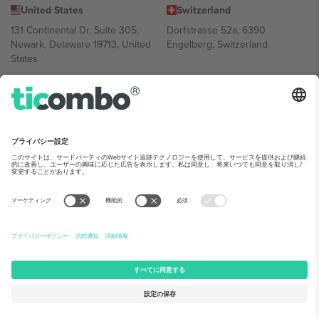
United States
Switzerland
131 Continental Dr, Suite 305,
Dorfstrasse 52a, 6390
Newark, Delaware 19713, United
Engelberg, Switzerland
States
Bulgaria
United Arab Emirates
Regus Sofia City West, bul
UAE Dubai Silicon Oasis, DDP
Totleben 53-55, 1606 Sofia,
Building A1, Office 302, Dubai,
Bulgaria
United Arab Emirates
Mexico
Av Chapultepec 360, Roma
Norte, Cuauhtémoc, 06700
Ciudad de México, CDMX,
Mexico
Platform provider legal entity might vary depending on location,
event and/or domain.詳細は各イベントページをご確認ください。,
運営者情報
と
利用規約.
© 2026 Ticombo. 無断転載を禁じます.