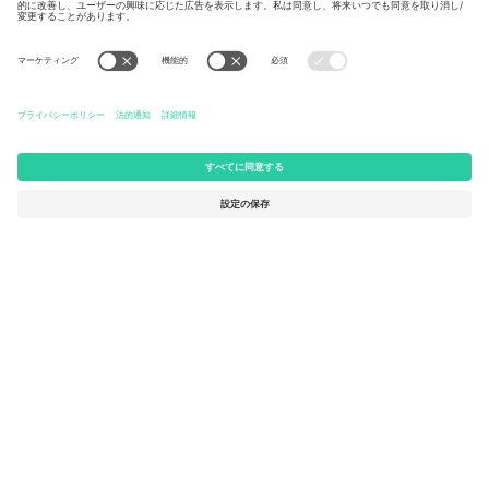
Germany
United Kingdom
Unter den Linden 24, 10117
167 City Road, London, Greater
Berlin, Germany
London, EC1V 1AW, United
Kingdom
United States
Switzerland
131 Continental Dr, Suite 305,
Dorfstrasse 52a, 6390
Newark, Delaware 19713, United
Engelberg, Switzerland
States
Bulgaria
United Arab Emirates
Regus Sofia City West, bul
UAE Dubai Silicon Oasis, DDP
Totleben 53-55, 1606 Sofia,
Building A1, Office 302, Dubai,
Bulgaria
United Arab Emirates
Mexico
Av Chapultepec 360, Roma
Norte, Cuauhtémoc, 06700
Ciudad de México, CDMX,
Mexico