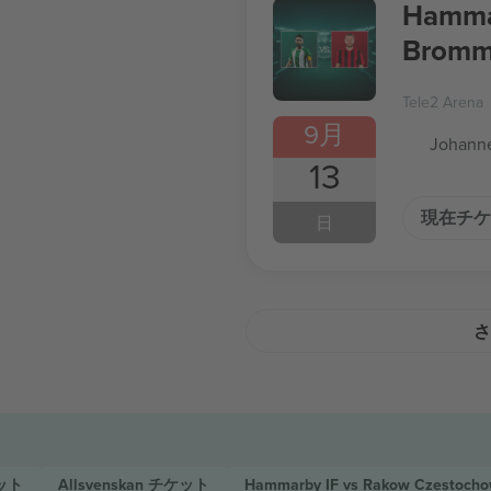
Hammar
Bromma
Tele2 Arena
9月
Johanne
13
現在チケ
日
さ
ット
Allsvenskan
チケット
Hammarby IF vs Rakow Czestocho