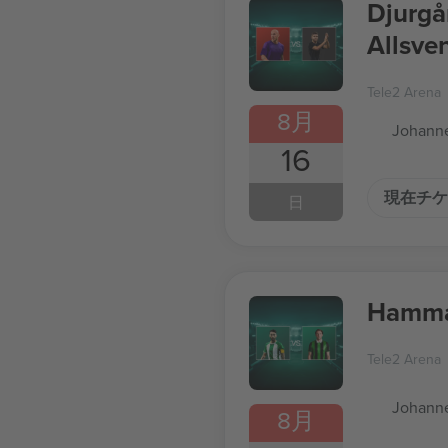
Djurgå
Allsve
Tele2 Arena
8月
Johanne
16
現在チケ
日
Hammar
Tele2 Arena
Johanne
8月