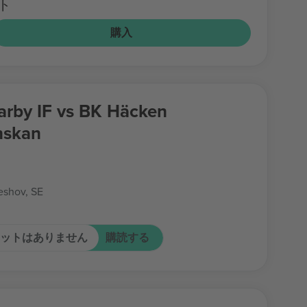
ト
購入
rby IF vs BK Häcken
nskan
shov, SE
ットはありません
購読する