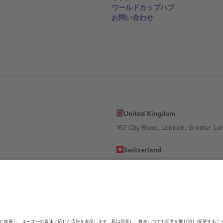
ワールドカップハブ
お問い合わせ
United Kingdom
167 City Road, London, Greater L
Switzerland
United States
Dorfstrasse 52a, 6390 Engelberg, 
United Arab Emirates
ulgaria
UAE Dubai Silicon Oasis, DDP Buil