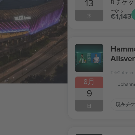
13
8 チケッ
〜から
€1,143
木
Hamma
Allsve
Tele2 Arena
8月
Johanne
9
現在チケ
日