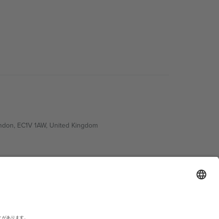
ondon, EC1V 1AW, United Kingdom
Switzerland
ding A1, Office 302, Dubai, United Arab Emirates