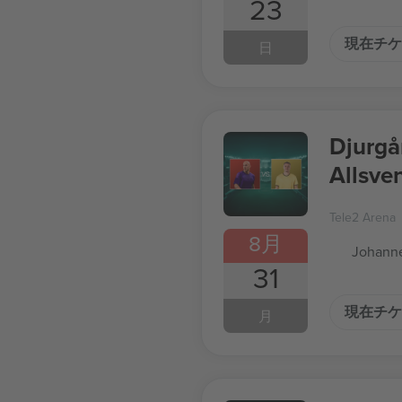
23
現在チケ
日
Djurgå
Allsve
Tele2 Arena
8月
Johanne
31
現在チケ
月