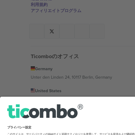
利用規約
アフィリエイトプログラム
Ticomboのオフィス
Germany
Unter den Linden 24, 10117 Berlin, Germany
United States
131 Continental Dr, Suite 305, Newark, Delaware 19713, 
Bulgaria
Regus Sofia City West, bul Totleben 53-55, 1606 Sofia, B
Mexico