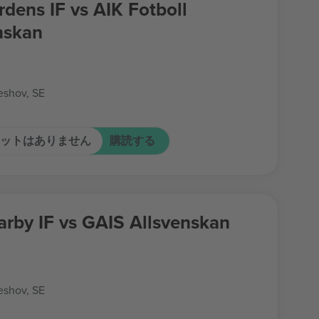
rdens IF vs AIK Fotboll
nskan
shov, SE
ットはありません
購読する
by IF vs GAIS Allsvenskan
shov, SE