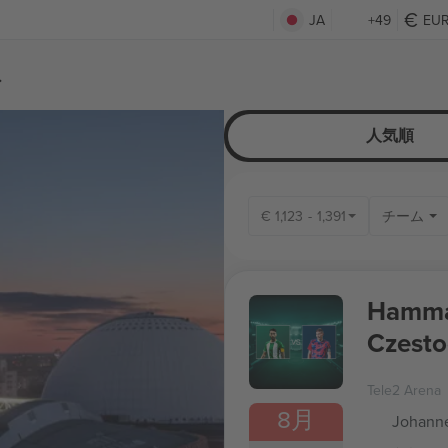
JA
+49
EU
ト
人気順
€
1,123
-
1,391
チーム
Hamma
Czesto
Leagu
Tele2 Arena
8月
Johanne