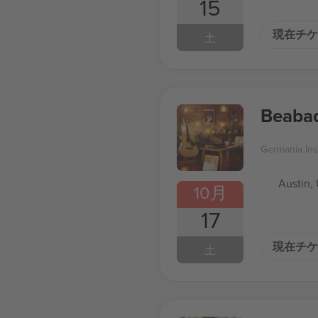
15
現在チケ
土
Beaba
Germania In
Austin,
10月
17
現在チケ
土