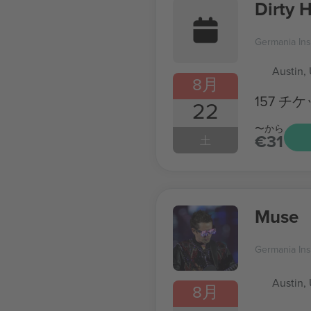
Dirty 
Germania In
Austin,
8月
157 チ
22
〜から
€31
土
Muse
Germania In
Austin,
8月