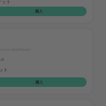
チケット
購入
surance Amphitheater
 US
ケット
購入