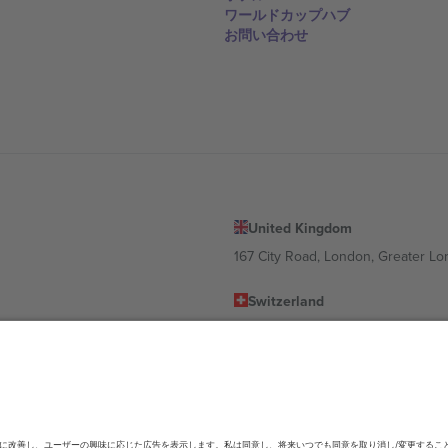
ワールドカップハブ
お問い合わせ
United Kingdom
167 City Road, London, Greater L
Switzerland
United States
Dorfstrasse 52a, 6390 Engelberg, 
United Arab Emirates
ulgaria
UAE Dubai Silicon Oasis, DDP Buil