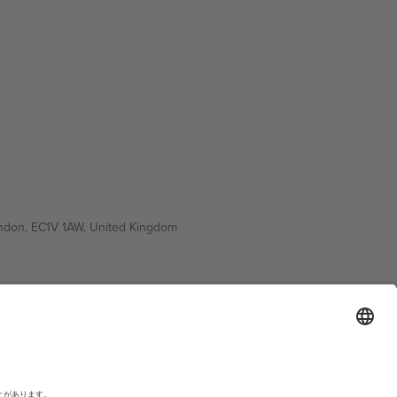
ondon, EC1V 1AW, United Kingdom
Switzerland
ding A1, Office 302, Dubai, United Arab Emirates