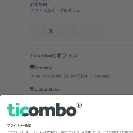
利用規約
アフィリエイトプログラム
Ticomboのオフィス
Germany
Unter den Linden 24, 10117 Berlin, Germany
United States
131 Continental Dr, Suite 305, Newark, Delaware 19713, 
Bulgaria
Regus Sofia City West, bul Totleben 53-55, 1606 Sofia, B
Mexico