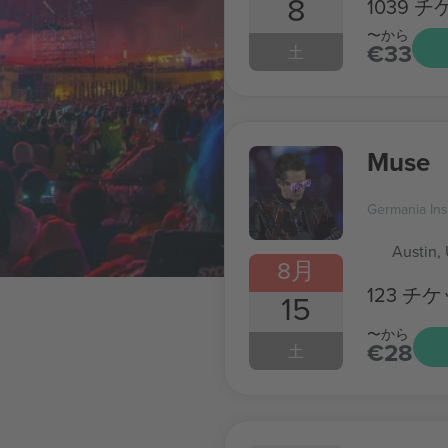
8
1039 
〜から
€33
土
Muse
Germania In
Austin,
8月
123 チ
15
〜から
€28
土