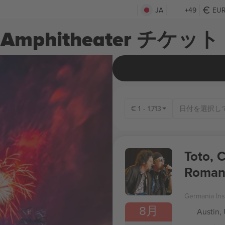
JA
+49
EU
e Amphitheater チケット
€
1
-
1,713
Toto, 
Roman
Germania In
8月
Austin,