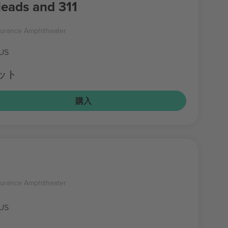
Heads and 311
surance Amphitheater
 US
ケット
購入
surance Amphitheater
 US