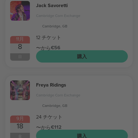
Jack Savoretti
Cambridge Corn Exchange
Cambridge, GB
12 チケット
11月
8
€56
〜から
購入
日
Freya Ridings
Cambridge Corn Exchange
Cambridge, GB
24 チケット
9月
18
€112
〜から
購入
金