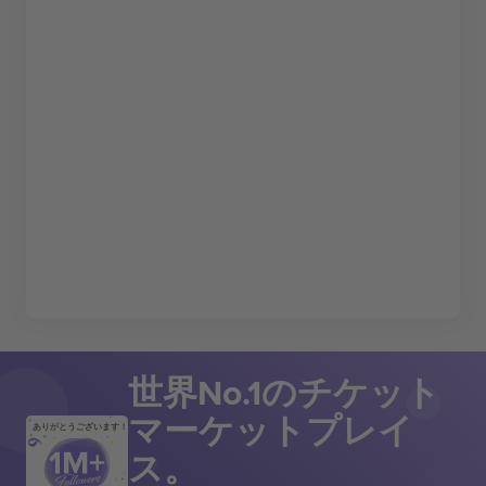
世界No.1のチケット
マーケットプレイ
ありがとうございます！
ス。