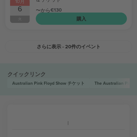
10月
6
€130
〜から
購入
火
さらに表示 - 20件のイベント
クイックリンク
Australian Pink Floyd Show
チケット
The Australian Pink