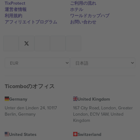
TixProtect
ご利用の流れ
運営者情報
ホテル
利用規約
ワールドカップハブ
アフィリエイトプログラム
お問い合わせ
Ticomboのオフィス
Germany
United Kingdom
Unter den Linden 24, 10117
167 City Road, London, Greater
Berlin, Germany
London, EC1V 1AW, United
Kingdom
United States
Switzerland