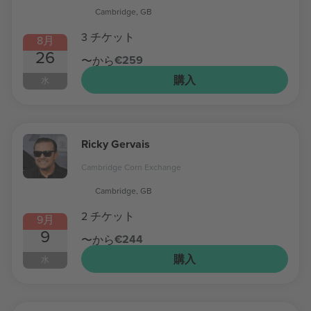
Cambridge, GB
3 チケット
8月
26
€259
〜から
購入
水
Ricky Gervais
Cambridge Corn Exchange
Cambridge, GB
2 チケット
9月
9
€244
〜から
購入
水