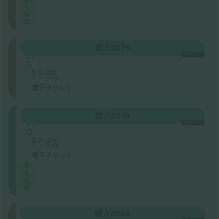
も
お
得
FMEZZ
購入
$375
列
1枚あたり
A
5.0 (20)
ビジネス販売者
電子チケット
ORCH
購入
$375
列
1枚あたり
O
5.0 (20)
ビジネス販売者
電子チケット
最
も
お
得
FMEZZ
購入
$563