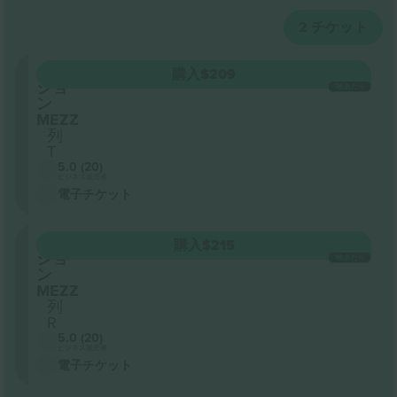
2
チケット
セク
購入
$209
ショ
1枚あたり
ン
MEZZ
列
T
5.0 (20)
ビジネス販売者
電子チケット
セク
購入
$215
ショ
1枚あたり
ン
MEZZ
列
R
5.0 (20)
ビジネス販売者
電子チケット