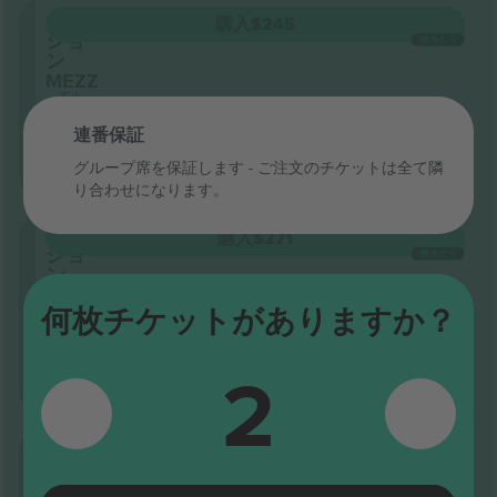
セク
購入
$245
ショ
1枚あたり
ン
MEZZ
列
S
連番保証
5.0 (20)
ビジネス販売者
グループ席を保証します - ご注文のチケットは全て隣
電子チケット
り合わせになります。
セク
購入
$271
ショ
1枚あたり
ン
MEZZ
列
何枚チケットがありますか？
N
5.0 (20)
2
ビジネス販売者
電子チケット
セク
購入
$278
ショ
1枚あたり
ン