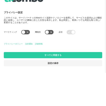
EU委員会のSeal of Excellence
親会社Ticombo GmbHは、EUの研究・イノベーション
助成「Horizon 2020」において、提案番号782393で認
定されています。