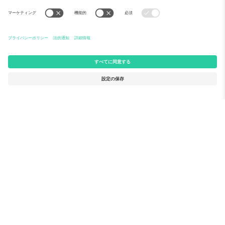
EU委員会のSeal of Excellence
親会社Ticombo GmbHは、EUの研究・イノベーション
助成「Horizon 2020」において、提案番号782393で認
定されています。