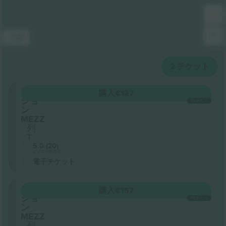
凡例
2
チケット
セク
購入
€127
ショ
1枚あたり
ン
MEZZ
列
T
5.0 (20)
ビジネス販売者
電子チケット
セク
購入
€157
ショ
1枚あたり
ン
MEZZ
列