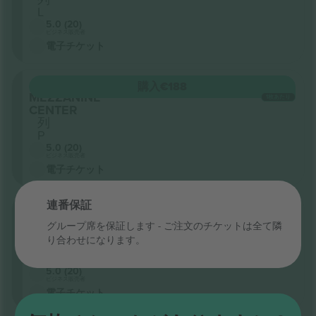
L
5.0 (20)
ビジネス販売者
電子チケット
セクション
購入
€188
MEZZANINE
1枚あたり
CENTER
列
P
5.0 (20)
ビジネス販売者
電子チケット
連番保証
セクション
購入
€188
ORCHESTRA
1枚あたり
グループ席を保証します - ご注文のチケットは全て隣
LEFT
り合わせになります。
列
U
5.0 (20)
ビジネス販売者
電子チケット