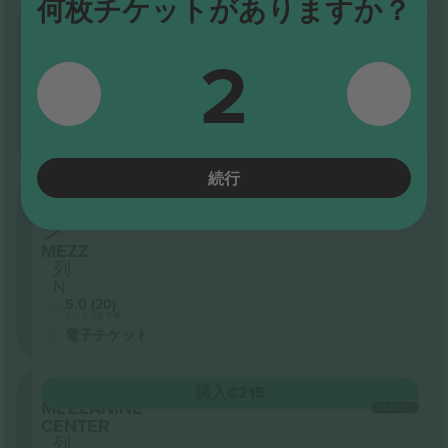
何枚チケットがありますか？
セクション
購入
€188
ORCHESTRA
1枚あたり
2
RIGHT
列
U
5.0 (20)
ビジネス販売者
電子チケット
続行
セク
購入
€194
ショ
1枚あたり
ン
MEZZ
列
N
5.0 (20)
ビジネス販売者
電子チケット
セクション
購入
€215
MEZZANINE
1枚あたり
CENTER
列