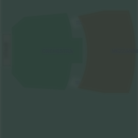
BOX
RIGHT
STAGE
ORCHESTRA
MEZZANIN
BOX
LEFT