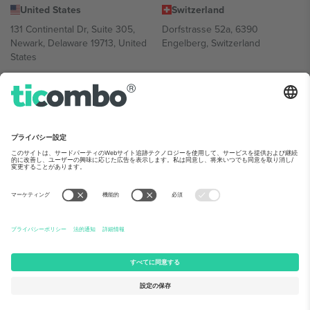
United States
Switzerland
131 Continental Dr, Suite 305,
Dorfstrasse 52a, 6390
Newark, Delaware 19713, United
Engelberg, Switzerland
States
Bulgaria
United Arab Emirates
Regus Sofia City West, bul
UAE Dubai Silicon Oasis, DDP
Totleben 53-55, 1606 Sofia,
Building A1, Office 302, Dubai,
Bulgaria
United Arab Emirates
Mexico
Av Chapultepec 360, Roma
Norte, Cuauhtémoc, 06700
Ciudad de México, CDMX,
Mexico
Platform provider legal entity might vary depending on location,
event and/or domain.詳細は各イベントページをご確認ください。,
運営者情報
と
利用規約.
© 2026 Ticombo. 無断転載を禁じます.