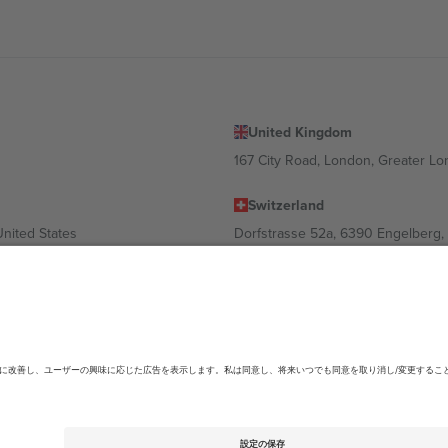
United Kingdom
167 City Road, London, Greater L
Switzerland
United States
Dorfstrasse 52a, 6390 Engelberg, 
United Arab Emirates
ulgaria
UAE Dubai Silicon Oasis, DDP Buil
 Ciudad de México, CDMX, Mexico
ending on location, event and/or domain.詳細は各イベントページをご確認くださ