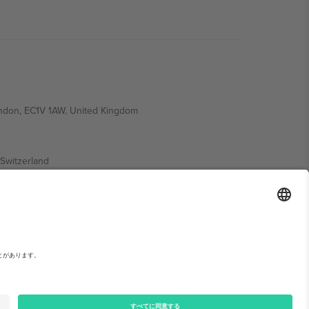
ondon, EC1V 1AW, United Kingdom
Switzerland
ding A1, Office 302, Dubai, United Arab Emirates
い。,
運営者情報
と
利用規約.
© 2026 Ticombo. 無断転載