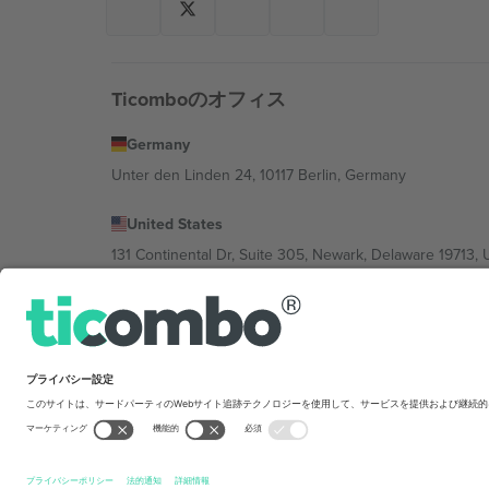
Ticomboのオフィス
Germany
Unter den Linden 24, 10117 Berlin, Germany
United States
131 Continental Dr, Suite 305, Newark, Delaware 19713, 
Bulgaria
Regus Sofia City West, bul Totleben 53-55, 1606 Sofia, B
Mexico
Av Chapultepec 360, Roma Norte, Cuauhtémoc, 06700
Platform provider legal entity might vary dep
を禁じます.