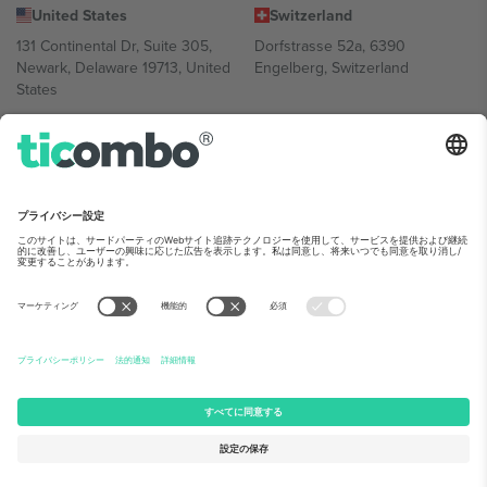
United States
Switzerland
131 Continental Dr, Suite 305,
Dorfstrasse 52a, 6390
Newark, Delaware 19713, United
Engelberg, Switzerland
States
Bulgaria
United Arab Emirates
Regus Sofia City West, bul
UAE Dubai Silicon Oasis, DDP
Totleben 53-55, 1606 Sofia,
Building A1, Office 302, Dubai,
Bulgaria
United Arab Emirates
Mexico
Av Chapultepec 360, Roma
Norte, Cuauhtémoc, 06700
Ciudad de México, CDMX,
Mexico
Platform provider legal entity might vary depending on location,
event and/or domain.詳細は各イベントページをご確認ください。,
運営者情報
と
利用規約.
© 2026 Ticombo. 無断転載を禁じます.