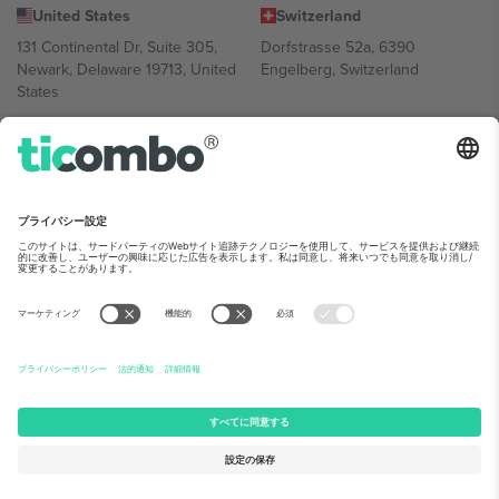
United States
Switzerland
131 Continental Dr, Suite 305,
Dorfstrasse 52a, 6390
Newark, Delaware 19713, United
Engelberg, Switzerland
States
Bulgaria
United Arab Emirates
Regus Sofia City West, bul
UAE Dubai Silicon Oasis, DDP
Totleben 53-55, 1606 Sofia,
Building A1, Office 302, Dubai,
Bulgaria
United Arab Emirates
Mexico
Av Chapultepec 360, Roma
Norte, Cuauhtémoc, 06700
Ciudad de México, CDMX,
Mexico
Platform provider legal entity might vary depending on location,
event and/or domain.詳細は各イベントページをご確認ください。,
運営者情報
と
利用規約.
© 2026 Ticombo. 無断転載を禁じます.