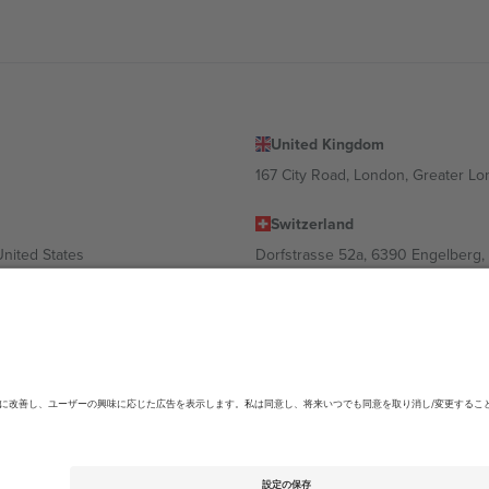
United Kingdom
167 City Road, London, Greater L
Switzerland
United States
Dorfstrasse 52a, 6390 Engelberg, 
United Arab Emirates
ulgaria
UAE Dubai Silicon Oasis, DDP Buil
 Ciudad de México, CDMX, Mexico
ending on location, event and/or domain.詳細は各イベントページをご確認くださ