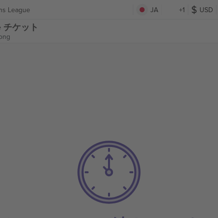
ons League
JA
+1
USD
ague チケット
ong