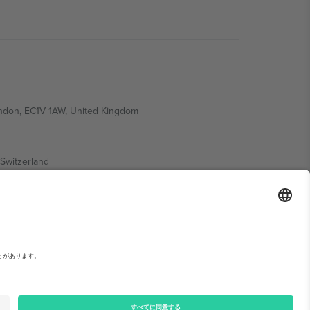
ondon, EC1V 1AW, United Kingdom
Switzerland
ding A1, Office 302, Dubai, United Arab Emirates
い。,
運営者情報
と
利用規約.
© 2026 Ticombo. 無断転載