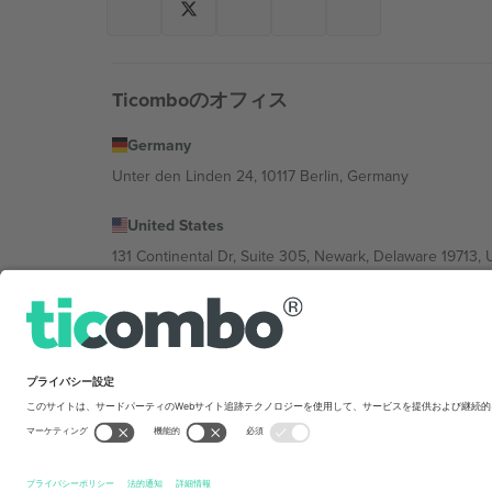
Ticomboのオフィス
Germany
Unter den Linden 24, 10117 Berlin, Germany
United States
131 Continental Dr, Suite 305, Newark, Delaware 19713, 
Bulgaria
Regus Sofia City West, bul Totleben 53-55, 1606 Sofia, B
Mexico
Av Chapultepec 360, Roma Norte, Cuauhtémoc, 06700
Platform provider legal entity might vary dep
を禁じます.