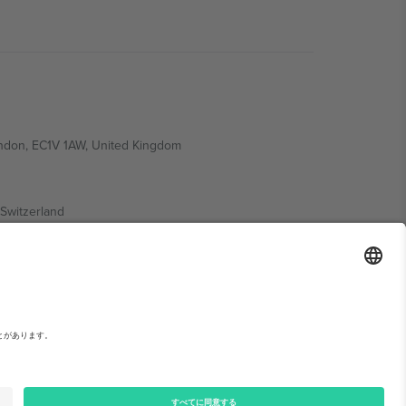
ondon, EC1V 1AW, United Kingdom
Switzerland
ding A1, Office 302, Dubai, United Arab Emirates
い。,
運営者情報
と
利用規約.
© 2026 Ticombo. 無断転載