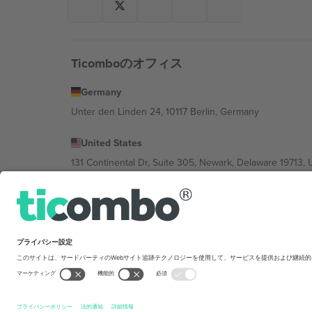
Ticomboのオフィス
Germany
Unter den Linden 24, 10117 Berlin, Germany
United States
131 Continental Dr, Suite 305, Newark, Delaware 19713, 
Bulgaria
Regus Sofia City West, bul Totleben 53-55, 1606 Sofia, B
Mexico
Av Chapultepec 360, Roma Norte, Cuauhtémoc, 06700
Platform provider legal entity might vary dep
を禁じます.