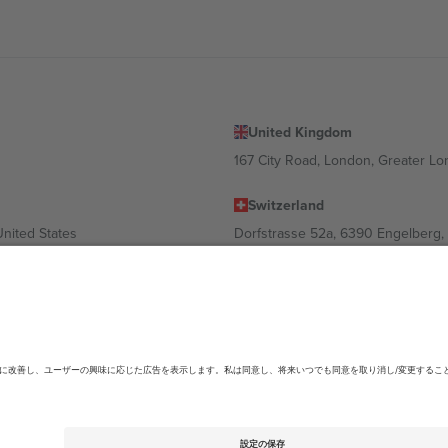
United Kingdom
167 City Road, London, Greater L
Switzerland
United States
Dorfstrasse 52a, 6390 Engelberg, 
United Arab Emirates
ulgaria
UAE Dubai Silicon Oasis, DDP Buil
 Ciudad de México, CDMX, Mexico
ending on location, event and/or domain.詳細は各イベントページをご確認くださ