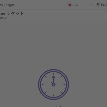
ons League
JA
+49
EU
League チケット
rkiye