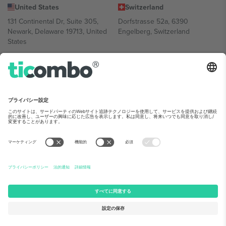
United States
Switzerland
131 Continental Dr, Suite 305,
Dorfstrasse 52a, 6390
Newark, Delaware 19713, United
Engelberg, Switzerland
States
Bulgaria
United Arab Emirates
Regus Sofia City West, bul
UAE Dubai Silicon Oasis, DDP
Totleben 53-55, 1606 Sofia,
Building A1, Office 302, Dubai,
Bulgaria
United Arab Emirates
Mexico
Av Chapultepec 360, Roma
Norte, Cuauhtémoc, 06700
Ciudad de México, CDMX,
Mexico
Platform provider legal entity might vary depending on location,
event and/or domain.詳細は各イベントページをご確認ください。,
運営者情報
と
利用規約.
© 2026 Ticombo. 無断転載を禁じます.