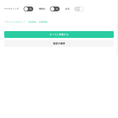
Ticomboについて
法人向けサービス
チーム
FAQ
TixProtect
ご利用の流れ
運営者情報
ホテル
利用規約
ワールドカップハブ
アフィリエイトプログラム
お問い合わせ
Ticomboのオフィス
Germany
United Kingdom
Unter den Linden 24, 10117
167 City Road, London, Greater
Berlin, Germany
London, EC1V 1AW, United