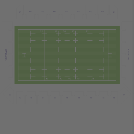
ND
NF
NB
NC
NE
NG
NH
NI
NA
WEST STAND
EAST STAND
SK
SA
SB
SJ
SH
SC
SF
SE
SD
SG
SI