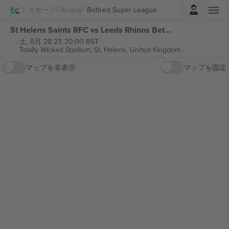
ログイン
スポーツ
Rugby
Betfred Super League
St Helens Saints RFC vs Leeds Rhinos Betfred Super League チケット
土, 8月 28 27, 20:00 BST
Totally Wicked Stadium,
St. Helens, United Kingdom
マップを非表示
マップを固定