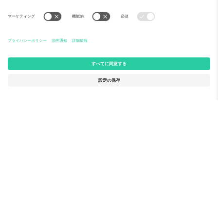
Ticomboについて
法人向けサービス
チーム
FAQ
TixProtect
ご利用の流れ
運営者情報
ホテル
利用規約
ワールドカップハブ
アフィリエイトプログラム
お問い合わせ
Ticomboのオフィス
Germany
United Kingdom
Unter den Linden 24, 10117
167 City Road, London, Greater
Berlin, Germany
London, EC1V 1AW, United