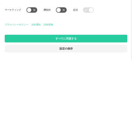
Ticomboについて
法人向けサービス
チーム
FAQ
TixProtect
ご利用の流れ
運営者情報
ホテル
利用規約
ワールドカップハブ
アフィリエイトプログラム
お問い合わせ
Ticomboのオフィス
Germany
United Kingdom
Unter den Linden 24, 10117
167 City Road, London, Greater
Berlin, Germany
London, EC1V 1AW, United