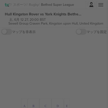
ログイン
スポーツ
Rugby
Betfred Super League
Hull Kingston Rover vs York Knights Betfred Super League チケット
土, 6月 12 27, 20:00 BST
Sewell Group Craven Park,
Kingston upon Hull, United Kingdom
マップを非表示
マップを固定
A
B
C
D
E