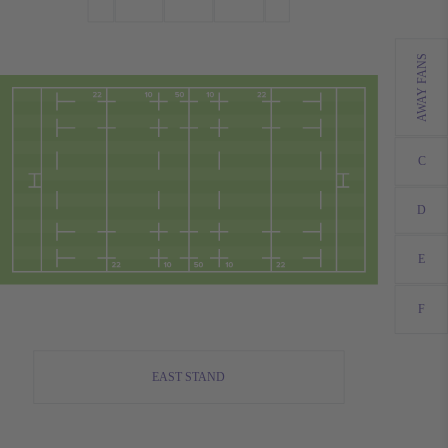
AWAY FANS
C
D
E
F
EAST STAND