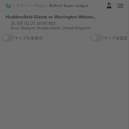
ログイン
スポーツ
Rugby
Betfred Super League
Huddersfield Giants vs Warrington Wolves Betfred Super League チケット
日, 5月 02 27, 20:00 BST
Accu Stadium,
Huddersfield, United Kingdom
マップを非表示
マップを固定