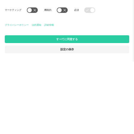
Ticomboについて
法人向けサービス
チーム
FAQ
TixProtect
ご利用の流れ
運営者情報
ホテル
利用規約
ワールドカップハブ
アフィリエイトプログラム
お問い合わせ
Ticomboのオフィス
Germany
United Kingdom
Unter den Linden 24, 10117
167 City Road, London, Greater
Berlin, Germany
London, EC1V 1AW, United