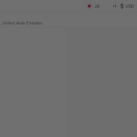
JA
+1
USD
, United Arab Emirates