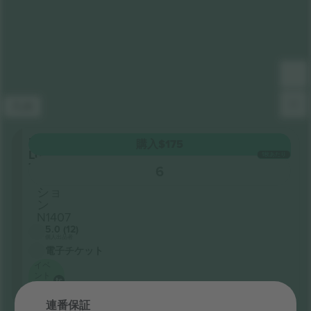
凡例
Longside
購入
$175
Lower
1枚あたり
Tier
6
セク
ショ
ン
N1407
5.0 (12)
個人出品者
電子チケット
イベ
ント
最安
値：
連番保証