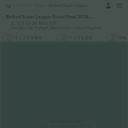
ログイン
スポーツ
Rugby
Betfred Super League
Betfred Super League Grand Final 2026 チケット
土, 10月 03 26, 18:00 BST
Emirates Old Trafford,
Manchester, United Kingdom
マップを非表示
マップを固定
価格
SIR ALEX FERGUSON STAND
N4408
N4407
N4406
N4405
N4404
N4403
N4402
N4401