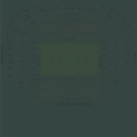
HOSPITALITY LOUNGE
NE3424
NW3427
N3406
N3405
N3404
N3403
NW3429
NE3422
N3408
N3407
N3402
N3401
NW3430
NE3421
NW3428
NE3423
NW3435
NE3426
N3416
N3415
N3414
N3413
NW3428
NE3423
NW3431
NE3420
N2408
N2407
N2406
N2411
N2410
NW3436
N2409
N2405
N2403
NE3425
N2404
N2412
N2402
NW3432
NE3419
N2408
N2407
N2406
NW3433
NE3418
NE3418
NW3433
N1403
N1411
N1410
N1409
N1408
N1407
N1406
N1405
N1404
NW3434
N2413
NE3417
N2401
N1413
N1401
LONGSIDE TIER
W201
E138
W3101
W101
E336
E239
STRETFORD END
W202
E238
E137
W3102
W102
E335
W203
EAST STAND
E237
SHORTSIDE TIER
E136
W103
W3103
E334
SHORTSIDE TIER
W204
E236
W205
W104
E135
W3104
E333
E235
W206
E134
W105
E332
W3105
E234
W207
E133
E331
W106
W3106
W208
E233
LONGSIDE TIER
WL0
W209
E232
E132
S123
S124
S125
S126
S127
S128
W210
E231
S121
S122
W211
E230
W212
S221
S222
S229
S227
S228
S226
S223
S224
SIR BOBBY CHARLTON STAND