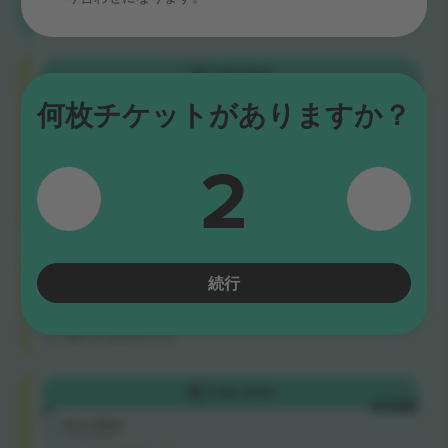
お
得
Category
購入
$2,165
A
1枚あたり
5.0 (220)
何枚チケットがありますか？
Trusted Seller
モバイルチケット
2
カテ
ゴリ
ー最
安
値：
Category
購入
$2,209
続行
A
1枚あたり
4.9 (14)
Trusted Seller
モバイルチケット
Category
購入
$2,209
A
1枚あたり
5.0 (192)
Trusted Seller