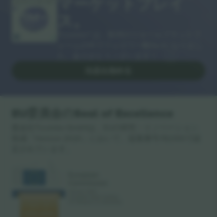
マーケットプレイ
ありがとうございます！
ス。
Ticombo® は、欧州のリセールプラットフ
ォームの中でフォロワー数No.1になりまし
た。ありがとうございます！
出品を始める
EU委員会のSeal of Excellence
親会社Ticombo GmbHは、EUの研究・イノベーション
助成「Horizon 2020」において、提案番号782393で認
定されています。