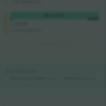
モバイルチケット
Category
購入
$2,232
A
1枚あたり
5.0 (75)
Trusted Seller
モバイルチケット
すべて表示しました
クイックリンク
Summer Games 2028
チケット
Rowing Summer Games
チ