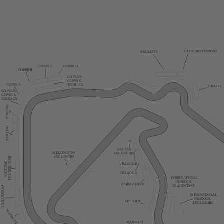
CLUB SILVERSTONE
BECKETTS
COPSE D
COPSE C
COPSE B
GA PLUS
COPSE C
COPSE A
TERRACE
CHAPEL
GA PLUS
COPSE A
TERRACE
STIRLING
B
STIRLING
A
VILLAGE
WELLINGTON
ENCLOSURE
PITS STRAIGHT
ENCLOSURE
NATIONAL
VILLAGE B
VILLAGE A
INTERNATIONAL
PADDOCK
FARM CURVE
GRANDSTAND
WOODCOTE C
INTERNATIONAL
PADDOCK
THE VIEW
ENCLOSURE
WOODCOTE B
MAHIKI TI