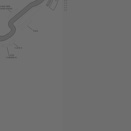
STOWE C
LAKE SIDE
RAND STAND
VALE
CLUB A
CLUB
CORNER B