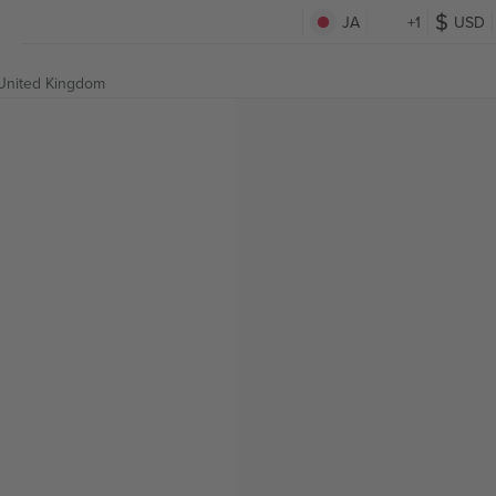
JA
+1
USD
United Kingdom