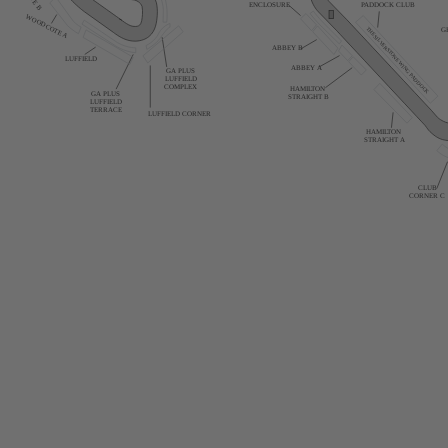
ENCLOSURE
PADDOCK CLUB
WOODCOTE A
THE SILVERSTONE WING PADDOCK
G
ABBEY B
LUFFIELD
ABBEY A
GA PLUS
LUFFIELD
COMPLEX
HAMILTON
GA PLUS
STRAIGHT B
LUFFIELD
TERRACE
LUFFIELD CORNER
HAMILTON
STRAIGHT A
CLUB
CORNER C