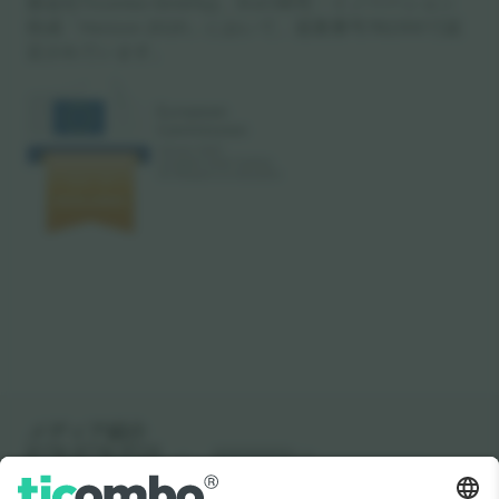
親会社Ticombo GmbHは、EUの研究・イノベーション
助成「Horizon 2020」において、提案番号782393で認
定されています。
メディア紹介