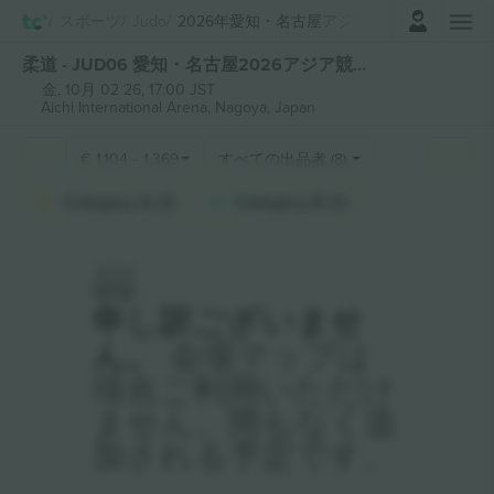
ログイン
スポーツ
Judo
2026年愛知・名古屋アジア競技大会
柔道 - JUD06 愛知・名古屋2026アジア競技大会 チケット
金, 10月 02 26, 17:00 JST
Aichi International Arena,
Nagoya, Japan
€
1,104
-
1,369
すべての出品者 (8)
Category A (1)
Category B (1)
申し訳ございませ
ん。
会場マップは
現在ご利用いただけ
ません。間もなく追
加される予定です。