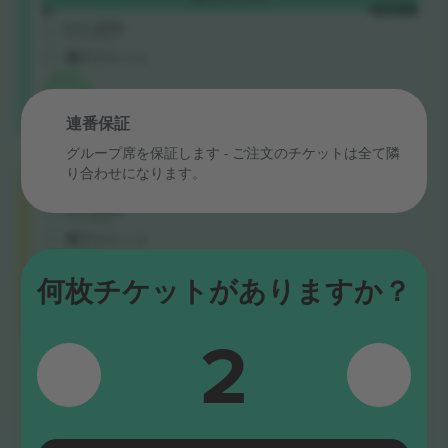
B
1枚あたり
5.0 (220)
Trusted Seller
電子チケット
イベ
ント
最安
連番保証
値：
グループ席を保証します - ご注文のチケットは全て隣
Category
り合わせになります。
購入
€1,349
A
1枚あたり
5.0 (220)
Trusted Seller
電子チケット
カテ
ゴリ
何枚チケットがありますか？
ー最
安
値：
2
すべて表示しました