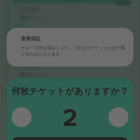
B
1枚あたり
5.0 (220)
Trusted Seller
電子チケット
イベ
ント
最安
連番保証
値：
グループ席を保証します - ご注文のチケットは全て隣
Category
り合わせになります。
購入
€1,123
A
1枚あたり
5.0 (220)
Trusted Seller
電子チケット
カテ
ゴリ
何枚チケットがありますか？
ー最
安
値：
2
すべて表示しました