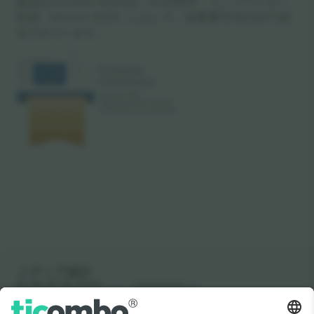
親会社Ticombo GmbHは、EUの研究・イノベーション
助成「Horizon 2020」において、提案番号782393で認
定されています。
メディア紹介