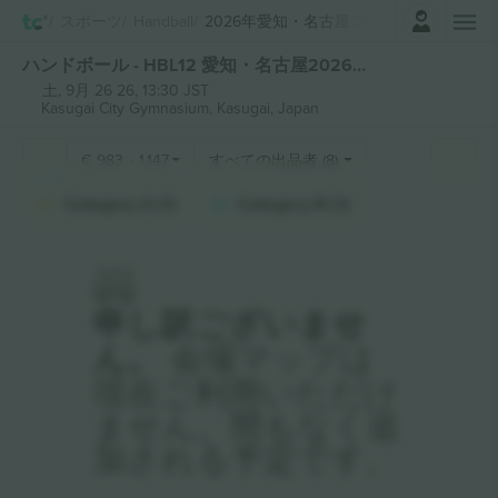
ログイン
スポーツ
Handball
2026年愛知・名古屋アジア競技大会
ハンドボール - HBL12 愛知・名古屋2026アジア競技大会 チケット
土, 9月 26 26, 13:30 JST
Kasugai City Gymnasium,
Kasugai, Japan
€
983
-
1,147
すべての出品者 (8)
Category A (1)
Category B (1)
申し訳ございませ
ん。
会場マップは
現在ご利用いただけ
ません。間もなく追
加される予定です。