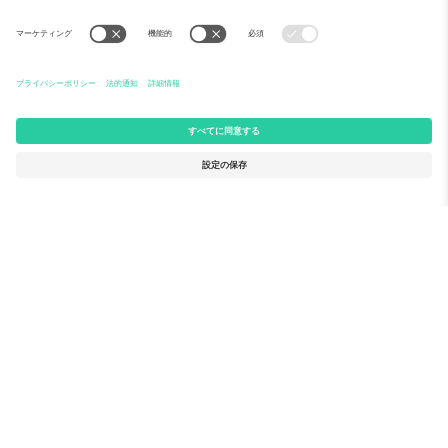
Ticomboについて
法人向けサービス
チーム
FAQ
TixProtect
ご利用の流れ
運営者情報
ホテル
利用規約
ワールドカップハブ
アフィリエイトプログラム
お問い合わせ
Ticomboのオフィス
Germany
United Kingdom
Unter den Linden 24, 10117
167 City Road, London, Greater
Berlin, Germany
London, EC1V 1AW, United