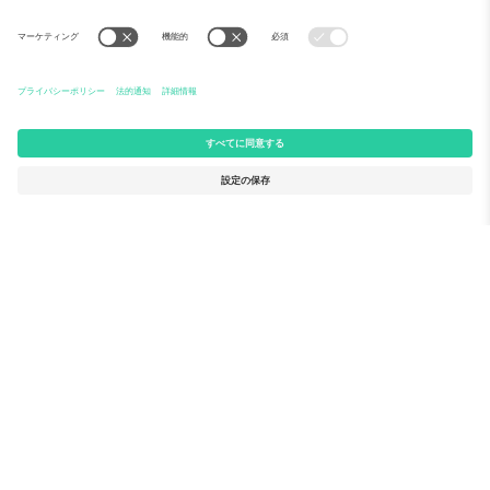
Ticomboについて
法人向けサービス
チーム
FAQ
TixProtect
ご利用の流れ
運営者情報
ホテル
利用規約
ワールドカップハブ
アフィリエイトプログラム
お問い合わせ
Ticomboのオフィス
Germany
United Kingdom
Unter den Linden 24, 10117
167 City Road, London, Greater
Berlin, Germany
London, EC1V 1AW, United