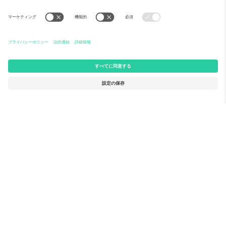
Ticomboについて
法人向けサービス
チーム
FAQ
TixProtect
ご利用の流れ
運営者情報
ホテル
利用規約
ワールドカップハブ
アフィリエイトプログラム
お問い合わせ
Ticomboのオフィス
Germany
United Kingdom
Unter den Linden 24, 10117
167 City Road, London, Greater
Berlin, Germany
London, EC1V 1AW, United