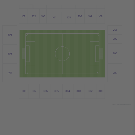
102
101
107
103
106
108
104
105
201
405
202
203
403
401
205
308
303
306
305
304
301
302
307
© 2024 Ticombo. All rights reserved