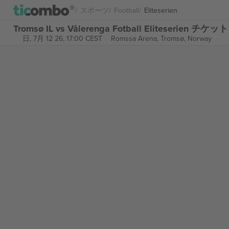
スポーツ
Football
Eliteserien
Tromsø IL vs Vålerenga Fotball Eliteserien チケット
日, 7月 12 26, 17:00 CEST
Romssa Arena,
Tromsø, Norway