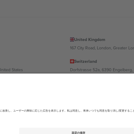
United Kingdom
167 City Road, London, Greater L
Switzerland
United States
Dorfstrasse 52a, 6390 Engelberg, 
United Arab Emirates
ulgaria
UAE Dubai Silicon Oasis, DDP Buil
 Ciudad de México, CDMX, Mexico
ending on location, event and/or domain.詳細は各イベントページをご確認くださ