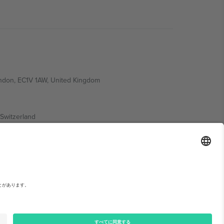
ondon, EC1V 1AW, United Kingdom
Switzerland
ding A1, Office 302, Dubai, United Arab Emirates
い。,
運営者情報
と
利用規約.
© 2026 Ticombo. 無断転載