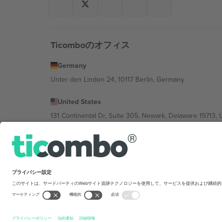
Ticomboのオフィス
Germany
Unter den Linden 24, 10117 Berlin, Germany
United States
131 Continental Dr, Suite 305, Newark, Delaware 19713, 
Bulgaria
Regus Sofia City West, bul Totleben 53-55, 1606 Sofia, B
Mexico
Av Chapultepec 360, Roma Norte, Cuauhtémoc, 06700
Platform provider legal entity might vary dep
を禁じます.