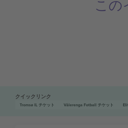
この
クイックリンク
Tromsø IL
チケット
Vålerenga Fotball
チケット
El