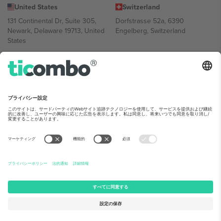
United States
Switzerland
131 Continental Dr, Suite 305,
Dorfstrasse 52a, 6390
Newark, Delaware 19713, United
Engelberg, Switzerland
States
Bulgaria
United Arab Emirates
Regus Sofia City West, bul
UAE Dubai Silicon Oasis, DDP
Totleben 53-55, 1606 Sofia,
Building A1, Office 302, Dubai,
Bulgaria
United Arab Emirates
Mexico
Av Chapultepec 360, Roma
Norte, Cuauhtémoc, 06700
Ciudad de México, CDMX,
Mexico
Platform provider legal entity might vary depending on location,
event and/or domain.詳細は各イベントページをご確認ください。,
運営者情報
と
利用規約.
© 2026 Ticombo. 無断転載を禁じます.