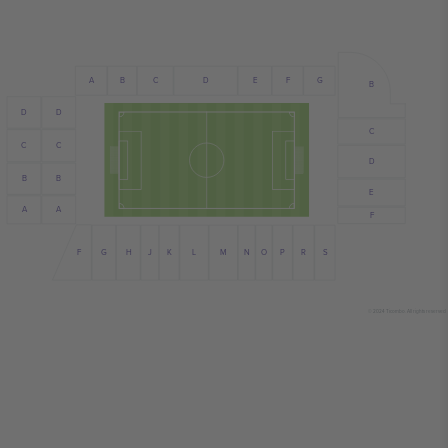
E
A
C
B
D
F
G
B
D
D
C
C
C
D
B
B
E
A
A
F
G
N
S
J
L
R
H
F
M
P
K
O
© 2024 Ticombo. All rights reserved