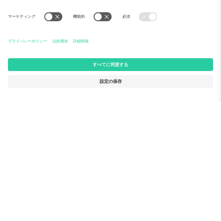
Ticomboについて
法人向けサービス
チーム
FAQ
TixProtect
ご利用の流れ
運営者情報
ホテル
利用規約
ワールドカップハブ
アフィリエイトプログラム
お問い合わせ
Ticomboのオフィス
Germany
United Kingdom
Unter den Linden 24, 10117
167 City Road, London, Greater
Berlin, Germany
London, EC1V 1AW, United