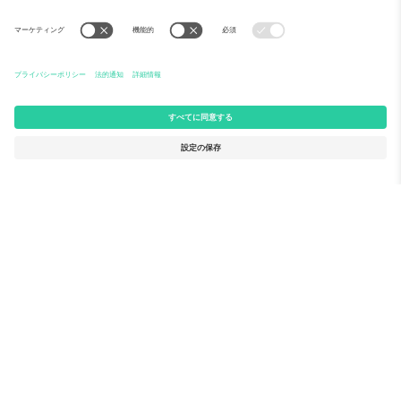
Ticomboについて
法人向けサービス
チーム
FAQ
TixProtect
ご利用の流れ
運営者情報
ホテル
利用規約
ワールドカップハブ
アフィリエイトプログラム
お問い合わせ
Ticomboのオフィス
Germany
United Kingdom
Unter den Linden 24, 10117
167 City Road, London, Greater
Berlin, Germany
London, EC1V 1AW, United