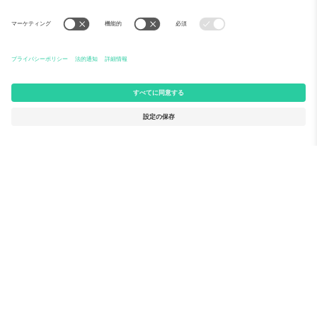
Ticomboについて
法人向けサービス
チーム
FAQ
TixProtect
ご利用の流れ
運営者情報
ホテル
利用規約
ワールドカップハブ
アフィリエイトプログラム
お問い合わせ
Ticomboのオフィス
Germany
United Kingdom
Unter den Linden 24, 10117
167 City Road, London, Greater
Berlin, Germany
London, EC1V 1AW, United