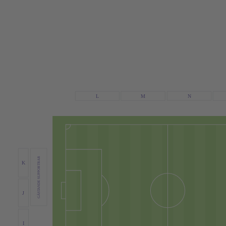
N
L
M
GÄSTANDE SUPPORTRAR
K
J
I