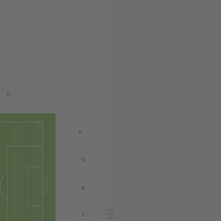
O
P
Q
R
S