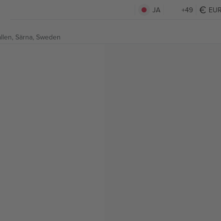
JA
+49
EU
llen,
Särna, Sweden