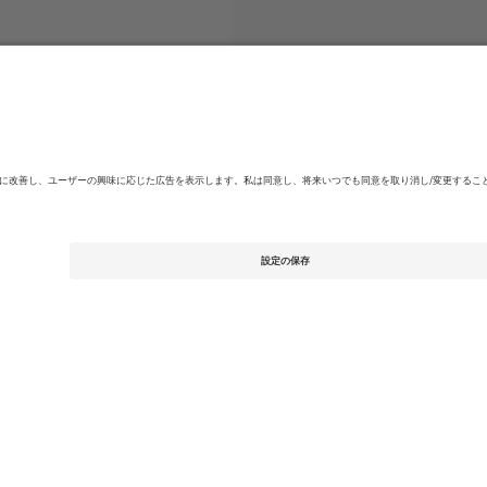
skan
チケット