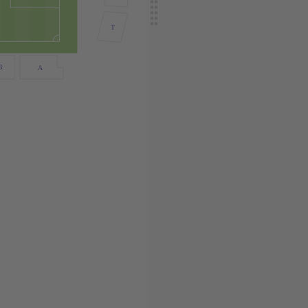
T
B
A