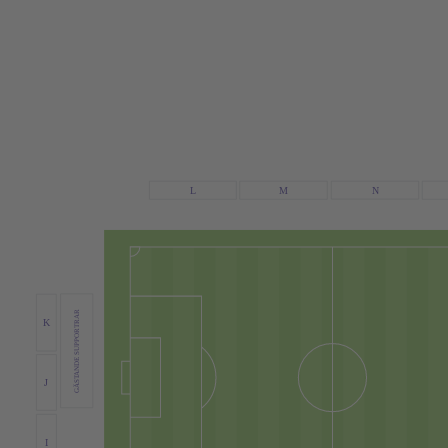
N
L
M
GÄSTANDE SUPPORTRAR
K
J
I