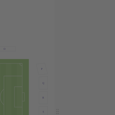
O
P
Q
R
S