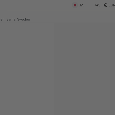
JA
+49
EU
len,
Särna, Sweden