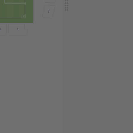
T
B
A