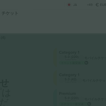
JA
+49
EU
027 チケット
(4)
Category 1
5.0 (220)
モバイルチケ
Trusted Seller
イベント最安値：
Category 1
せ
5.0 (42)
モバイルチケッ
Trusted Seller
プは
Premium
だ
5.0 (220)
モバイルチケ
Trusted Seller
カテゴリー最安値：