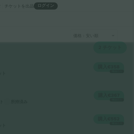
ログイン
R
チケットを出品
価格：安い順
2
チケット
購入
€358
1枚あたり
ット
購入
€367
1枚あたり
ト
所持済み
購入
€552
1枚あたり
ット