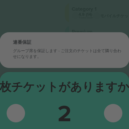
Category 1
4.9 (14)
モバイルチケッ
Trusted Seller
Premium
4.9 (757)
モバイルチケ
Trusted Seller
連番保証
グループ席を保証します - ご注文のチケットは全て隣り合わ
Premium
せになります。
4.9 (14)
モバイルチケッ
Trusted Seller
Category 1
4.9 (14)
枚チケットがあります
モバイルチケッ
Trusted Seller
Category 1
2
4.9 (757)
モバイルチケ
Trusted Seller
Category 1
5.0 (35)