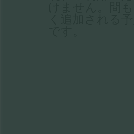
けません。間も
く追加される予
です。