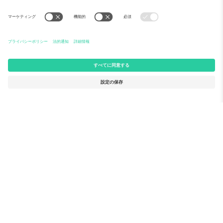
Ticomboについて
法人向けサービス
チーム
FAQ
TixProtect
ご利用の流れ
運営者情報
ホテル
利用規約
ワールドカップハブ
アフィリエイトプログラム
お問い合わせ
Ticomboのオフィス
Germany
United Kingdom
Unter den Linden 24, 10117
167 City Road, London, Greater
Berlin, Germany
London, EC1V 1AW, United