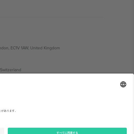
ondon, EC1V 1AW, United Kingdom
Switzerland
ding A1, Office 302, Dubai, United Arab Emirates
い。,
運営者情報
と
利用規約.
© 2026 Ticombo. 無断転載