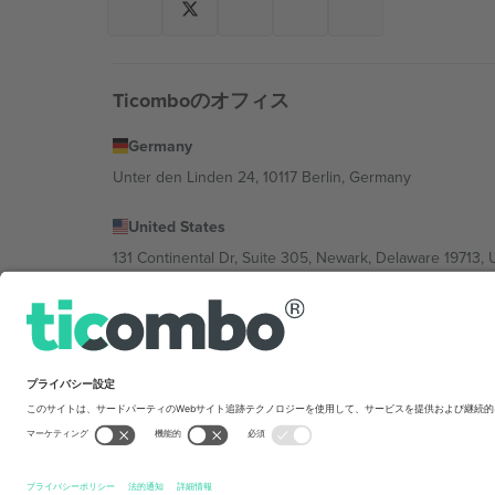
Ticomboのオフィス
Germany
Unter den Linden 24, 10117 Berlin, Germany
United States
131 Continental Dr, Suite 305, Newark, Delaware 19713, 
Bulgaria
Regus Sofia City West, bul Totleben 53-55, 1606 Sofia, B
Mexico
Av Chapultepec 360, Roma Norte, Cuauhtémoc, 06700
Platform provider legal entity might vary dep
を禁じます.