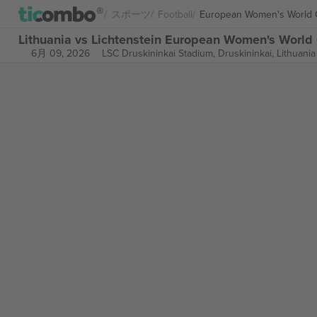
スポーツ
Football
European Women's World C
Lithuania vs Lichtenstein European Women's Wor
6月 09, 2026
LSC Druskininkai Stadium,
Druskininkai, Lithuania