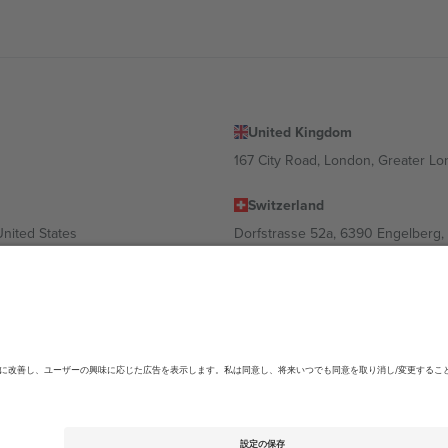
United Kingdom
167 City Road, London, Greater L
Switzerland
United States
Dorfstrasse 52a, 6390 Engelberg, 
United Arab Emirates
ulgaria
UAE Dubai Silicon Oasis, DDP Buil
 Ciudad de México, CDMX, Mexico
ending on location, event and/or domain.詳細は各イベントページをご確認くださ