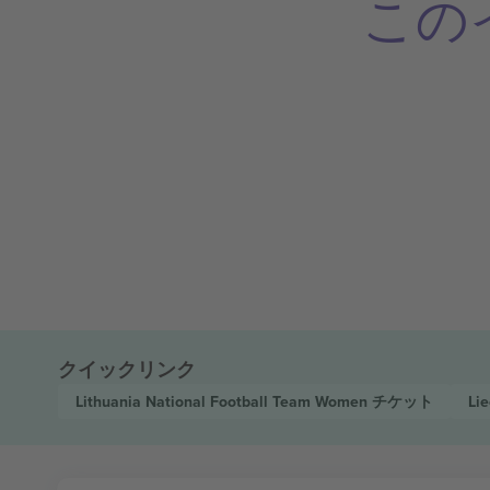
この
クイックリンク
Lithuania National Football Team Women
チケット
Li