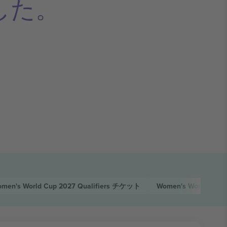
した。
men's World Cup 2027 Qualifiers
チケット
Women's World Cup 2