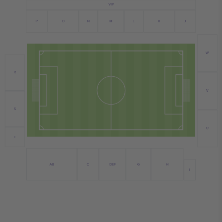
VIP
J
P
K
M
O
N
L
W
R
V
S
U
T
AB
C
DEF
H
G
I