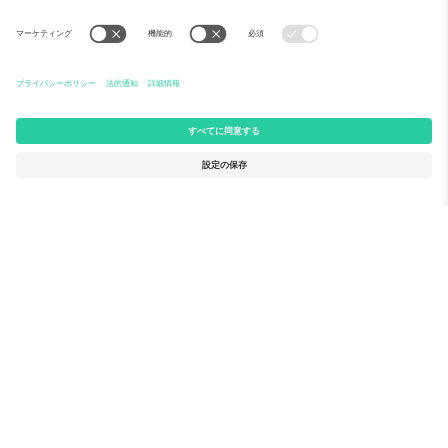
Ticomboについて
法人向けサービス
チーム
FAQ
TixProtect
ご利用の流れ
運営者情報
ホテル
利用規約
ワールドカップハブ
アフィリエイトプログラム
お問い合わせ
Ticomboのオフィス
Germany
United Kingdom
Unter den Linden 24, 10117
167 City Road, London, Greater
Berlin, Germany
London, EC1V 1AW, United