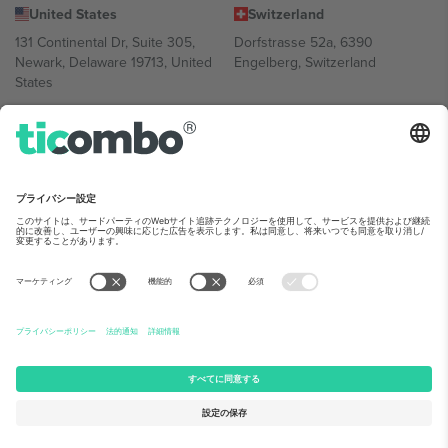
United States
Switzerland
131 Continental Dr, Suite 305,
Dorfstrasse 52a, 6390
Newark, Delaware 19713, United
Engelberg, Switzerland
States
Bulgaria
United Arab Emirates
Regus Sofia City West, bul
UAE Dubai Silicon Oasis, DDP
Totleben 53-55, 1606 Sofia,
Building A1, Office 302, Dubai,
Bulgaria
United Arab Emirates
Mexico
Av Chapultepec 360, Roma
Norte, Cuauhtémoc, 06700
Ciudad de México, CDMX,
Mexico
Platform provider legal entity might vary depending on location,
event and/or domain.詳細は各イベントページをご確認ください。,
運営者情報
と
利用規約.
© 2026 Ticombo. 無断転載を禁じます.