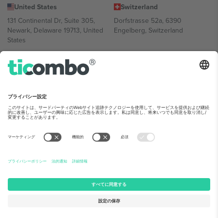
United States
Switzerland
131 Continental Dr, Suite 305,
Dorfstrasse 52a, 6390
Newark, Delaware 19713, United
Engelberg, Switzerland
States
Bulgaria
United Arab Emirates
Regus Sofia City West, bul
UAE Dubai Silicon Oasis, DDP
Totleben 53-55, 1606 Sofia,
Building A1, Office 302, Dubai,
Bulgaria
United Arab Emirates
Mexico
Av Chapultepec 360, Roma
Norte, Cuauhtémoc, 06700
Ciudad de México, CDMX,
Mexico
Platform provider legal entity might vary depending on location,
event and/or domain.詳細は各イベントページをご確認ください。,
運営者情報
と
利用規約.
© 2026 Ticombo. 無断転載を禁じます.