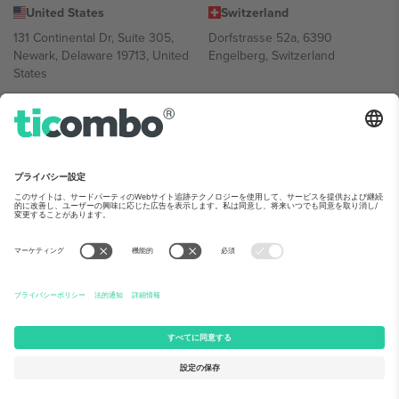
United States
Switzerland
131 Continental Dr, Suite 305,
Dorfstrasse 52a, 6390
Newark, Delaware 19713, United
Engelberg, Switzerland
States
Bulgaria
United Arab Emirates
Regus Sofia City West, bul
UAE Dubai Silicon Oasis, DDP
Totleben 53-55, 1606 Sofia,
Building A1, Office 302, Dubai,
Bulgaria
United Arab Emirates
Mexico
Av Chapultepec 360, Roma
Norte, Cuauhtémoc, 06700
Ciudad de México, CDMX,
Mexico
Platform provider legal entity might vary depending on location,
event and/or domain.詳細は各イベントページをご確認ください。,
運営者情報
と
利用規約.
© 2026 Ticombo. 無断転載を禁じます.