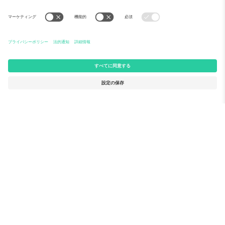
Ticomboについて
法人向けサービス
チーム
FAQ
TixProtect
ご利用の流れ
運営者情報
ホテル
利用規約
ワールドカップハブ
アフィリエイトプログラム
お問い合わせ
Ticomboのオフィス
Germany
United Kingdom
Unter den Linden 24, 10117
167 City Road, London, Greater
Berlin, Germany
London, EC1V 1AW, United