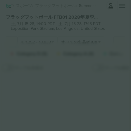
ログイン
スポーツ
フラッグフットボール
Summer Games 2028
フラッグフットボール FFB01 2028年夏季競技大会 チケット
土, 7月 15 28, 14:00 PDT
-
土, 7月 15 28, 17:15 PDT
Exposition Park Stadium,
Los Angeles, United States
€
1,252
-
10,839
すべての出品者 (61)
Category D (5)
Category A (4)
Category 
マップを非表示
マップを固定